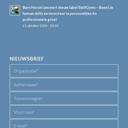
Buro Heron lanceert nieuw label SkillGyms – Boost je
human skills en investeer in persoonlijke én
professionele groei
21 oktober 2024 - 20:07
NIEUWSBRIEF