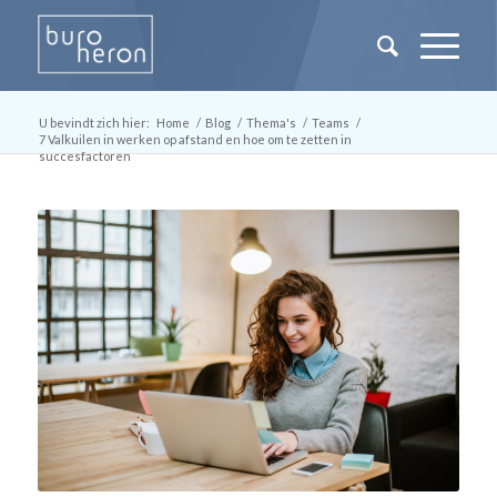
U bevindt zich hier:
Home
/
Blog
/
Thema's
/
Teams
/
7 Valkuilen in werken op afstand en hoe om te zetten in
succesfactoren