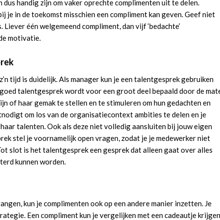
 dus handig zijn om vaker oprechte complimenten uit te delen.
j je in de toekomst misschien een compliment kan geven. Geef niet
s. Liever één welgemeend compliment, dan vijf ‘bedachte’
de motivatie.
prek
n tijd is duidelijk. Als manager kun je een talentgesprek gebruiken
n goed talentgesprek wordt voor een groot deel bepaald door de mat
ijn of haar gemak te stellen en te stimuleren om hun gedachten en
nodigt om los van de organisatiecontext ambities te delen en je
haar talenten. Ook als deze niet volledig aansluiten bij jouw eigen
prek stel je voornamelijk open vragen, zodat je je medewerker niet
Tot slot is het talentgesprek een gesprek dat alleen gaat over alles
beterd kunnen worden.
vangen, kun je complimenten ook op een andere manier inzetten. Je
ategie. Een compliment kun je vergelijken met een cadeautje krijgen