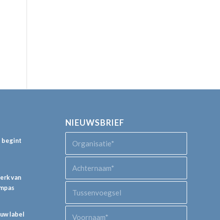
NIEUWSBRIEF
p begint
perk van
ompas
euw label