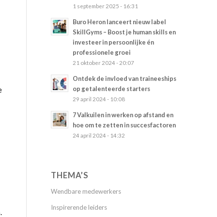
1 september 2025 - 16:31
Buro Heron lanceert nieuw label
SkillGyms – Boost je human skills en
investeer in persoonlijke én
professionele groei
21 oktober 2024 - 20:07
Ontdek de invloed van traineeships
op getalenteerde starters
e
29 april 2024 - 10:08
7 Valkuilen in werken op afstand en
hoe om te zetten in succesfactoren
24 april 2024 - 14:32
THEMA’S
Wendbare medewerkers
Inspirerende leiders
.