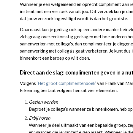
Wanneer je een welgemeend en oprecht compliment aan iem
instemt met een verzoek vanuit jou. Dit verzoek kun je d
dat jouw verzoek ingewilligd wordt is dan het grootste.
Daarnaast kun je gedrag ook op een andere manier beïnvloe
zich graag overeenkomstig gedragen met hoe anderen hen 
samenwerken met collega’s, dan complimenteer je diegene m
samenwerking met collega’s gaat verbeteren. Je kunt dus
binnenkort een beroep op wilt doen.
Direct aan de slag: complimenten geven in a nu
Volgens
‘Het groot complimentenboek’
van Frank van Marw
Erkenning bestaat volgens hen uit vier elementen:
Gezien worden
Begroet je collega’s wanneer ze binnenkomen, heb opre
Erbij horen
Wanneer je deel uitmaakt van een bepaalde groep, zeg
en waarden die je vanzelf eigen maakt. Wanneer je d