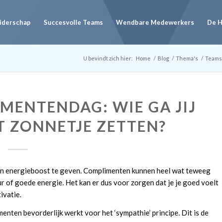
eiderschap
Succesvolle Teams
Wendbare Medewerkers
De 
U bevindt zich hier:
Home
/
Blog
/
Thema's
/
Teams
MENTENDAG: WIE GA JIJ
T ZONNETJE ZETTEN?
en energieboost te geven. Complimenten kunnen heel wat teweeg
 of goede energie. Het kan er dus voor zorgen dat je je goed voelt
ivatie.
menten bevorderlijk werkt voor het ‘sympathie’ principe. Dit is de