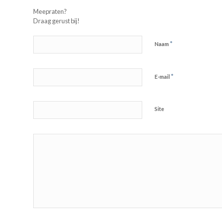
Meepraten?
Draag gerust bij!
*
Naam
*
E-mail
Site