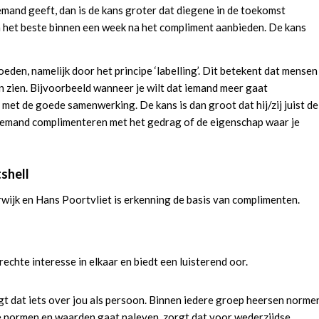
and geeft, dan is de kans groter dat diegene in de toekomst
an het beste binnen een week na het compliment aanbieden. De kans
den, namelijk door het principe ‘labelling’. Dit betekent dat mensen
zien. Bijvoorbeeld wanneer je wilt dat iemand meer gaat
et de goede samenwerking. De kans is dan groot dat hij/zij juist de
 iemand complimenteren met het gedrag of de eigenschap waar je
tshell
ijk en Hans Poortvliet is erkenning de basis van complimenten.
chte interesse in elkaar en biedt een luisterend oor.
t dat iets over jou als persoon. Binnen iedere groep heersen norme
ie normen en waarden gaat naleven, zorgt dat voor wederzijdse