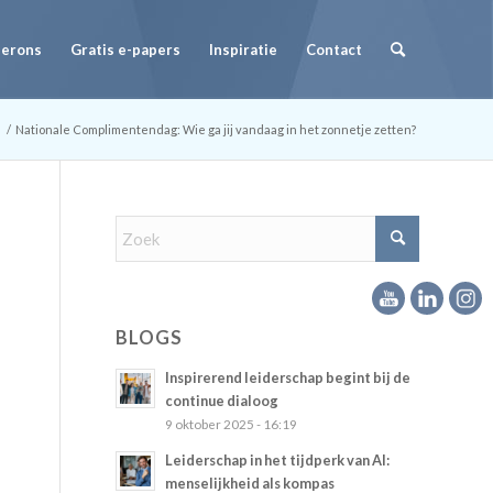
Herons
Gratis e-papers
Inspiratie
Contact
/
Nationale Complimentendag: Wie ga jij vandaag in het zonnetje zetten?
BLOGS
Inspirerend leiderschap begint bij de
continue dialoog
9 oktober 2025 - 16:19
Leiderschap in het tijdperk van AI:
menselijkheid als kompas