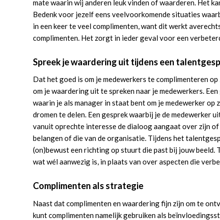
mate waarin wij anderen leuk vinden of waarderen. Het kan
Bedenk voor jezelf eens veelvoorkomende situaties waarbi
in een keer te veel complimenten, want dit werkt averecht
complimenten. Het zorgt in ieder geval voor een verbeter
Spreek je waardering uit tijdens een talentges
Dat het goed is om je medewerkers te complimenteren op z’
om je waardering uit te spreken naar je medewerkers. Ee
waarin je als manager in staat bent om je medewerker op z
dromen te delen. Een gesprek waarbij je de medewerker uit
vanuit oprechte interesse de dialoog aangaat over zijn of 
belangen of die van de organisatie. Tijdens het talentges
(on)bewust een richting op stuurt die past bij jouw beeld. 
wat wél aanwezig is, in plaats van over aspecten die ver
Complimenten als strategie
Naast dat complimenten en waardering fijn zijn om te ont
kunt complimenten namelijk gebruiken als beïnvloedingsstr