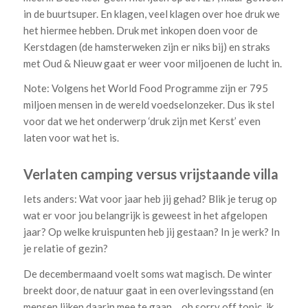
in de buurtsuper. En klagen, veel klagen over hoe druk we
het hiermee hebben. Druk met inkopen doen voor de
Kerstdagen (de hamsterweken zijn er niks bij) en straks
met Oud & Nieuw gaat er weer voor miljoenen de lucht in.
Note: Volgens het World Food Programme zijn er 795
miljoen mensen in de wereld voedselonzeker. Dus ik stel
voor dat we het onderwerp ‘druk zijn met Kerst’ even
laten voor wat het is.
Verlaten camping versus vrijstaande villa
Iets anders: Wat voor jaar heb jij gehad? Blik je terug op
wat er voor jou belangrijk is geweest in het afgelopen
jaar? Op welke kruispunten heb jij gestaan? In je werk? In
je relatie of gezin?
De decembermaand voelt soms wat magisch. De winter
breekt door, de natuur gaat in een overlevingsstand (en
mensen lijken daarin mee te gaan… oh sorry off topic, ik