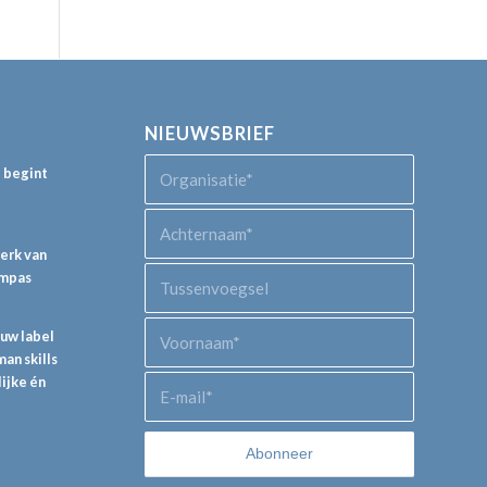
NIEUWSBRIEF
p begint
perk van
ompas
euw label
an skills
lijke én