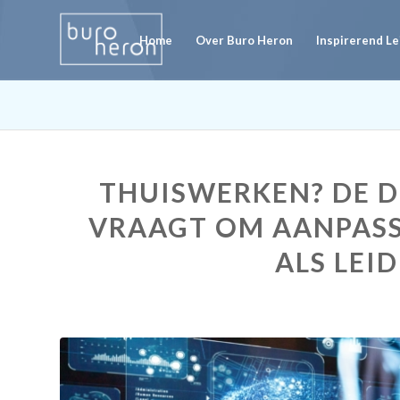
Home
Over Buro Heron
Inspirerend L
THUISWERKEN? DE D
VRAAGT OM AANPAS
ALS LEI