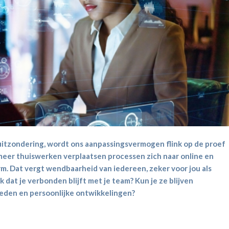
 uitzondering, wordt ons aanpassingsvermogen flink op de proef
 meer thuiswerken verplaatsen processen zich naar online en
m. Dat vergt wendbaarheid van iedereen, zeker voor jou als
rk dat je verbonden blijft met je team? Kun je ze blijven
heden en persoonlijke ontwikkelingen?