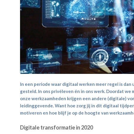
In een periode waar digitaal werken meer regel is dan
gesteld. In ons privéleven én in ons werk. Doordat we
onze werkzaamheden krijgen een andere (digitale) vor
leidinggevende. Want hoe zorg jij in dit digitaal tijdpe
motiveren en hoe blijf je op de hoogte van werkzaam
Digitale transformatie in 2020