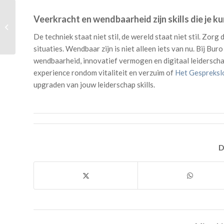
Pak je rustmoment
Veerkracht en wendbaarheid zijn skills die je ku
tijdens werk met een
De techniek staat niet stil, de wereld staat niet stil. Zorg
virtuele minibreak
situaties. Wendbaar zijn is niet alleen iets van nu. Bij B
wendbaarheid, innovatief vermogen en digitaal leidersch
experience rondom vitaliteit en verzuim of
Het Gespreksl
upgraden van jouw leiderschap skills.
D