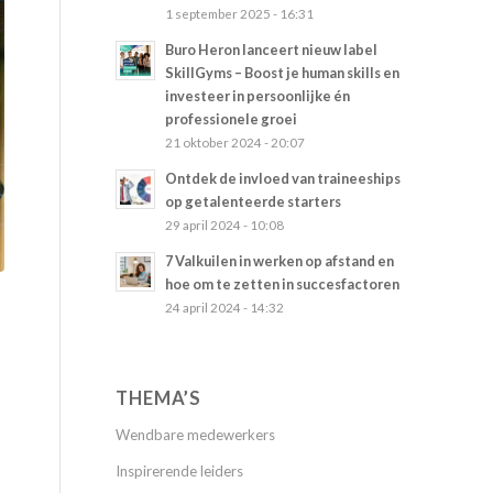
1 september 2025 - 16:31
Buro Heron lanceert nieuw label
SkillGyms – Boost je human skills en
investeer in persoonlijke én
professionele groei
21 oktober 2024 - 20:07
Ontdek de invloed van traineeships
op getalenteerde starters
29 april 2024 - 10:08
7 Valkuilen in werken op afstand en
hoe om te zetten in succesfactoren
24 april 2024 - 14:32
THEMA’S
Wendbare medewerkers
Inspirerende leiders