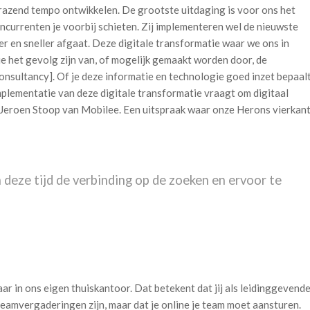
 razend tempo ontwikkelen. De grootste uitdaging is voor ons het
 concurrenten je voorbij schieten. Zij implementeren wel de nieuwste
r en sneller afgaat. Deze digitale transformatie waar we ons in
e het gevolg zijn van, of mogelijk gemaakt worden door, de
onsultancy]. Of je deze informatie en technologie goed inzet bepaal
implementatie van deze digitale transformatie vraagt om digitaal
 Jeroen Stoop van Mobilee. Een uitspraak waar onze Herons vierkan
 deze tijd de verbinding op de zoeken en ervoor te
r in ons eigen thuiskantoor. Dat betekent dat jij als leidinggevend
 teamvergaderingen zijn, maar dat je online je team moet aansturen.