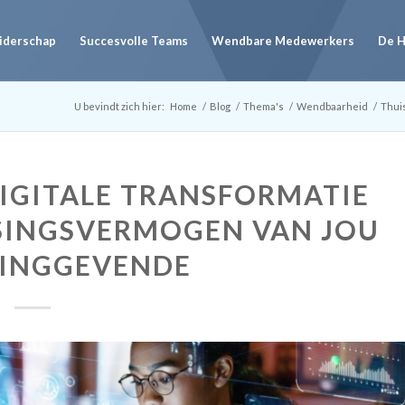
eiderschap
Succesvolle Teams
Wendbare Medewerkers
De 
U bevindt zich hier:
Home
/
Blog
/
Thema's
/
Wendbaarheid
/
Thuis
IGITALE TRANSFORMATIE
SINGSVERMOGEN VAN JOU
DINGGEVENDE