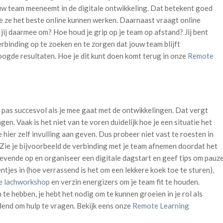
uw team meeneemt in de digitale ontwikkeling. Dat betekent goed
e ze het beste online kunnen werken. Daarnaast vraagt online
jij daarmee om? Hoe houd je grip op je team op afstand? Jij bent
erbinding op te zoeken en te zorgen dat jouw team blijft
oogde resultaten. Hoe je dit kunt doen komt terug in onze
Remote
 pas succesvol als je mee gaat met de ontwikkelingen. Dat vergt
 Vaak is het niet van te voren duidelijk hoe je een situatie het
e hier zelf invulling aan geven. Dus probeer niet vast te roesten in
. Zie je bijvoorbeeld de verbinding met je team afnemen doordat het
gevende op en organiseer een digitale dagstart en geef tips om pauz
tjes in (hoe verrassend is het om een lekkere koek toe te sturen),
e lachworkshop
en verzin energizers om je team fit te houden.
e hebben, je hebt het nodig om te kunnen groeien in je rol als
dend om hulp te vragen. Bekijk eens onze
Remote Learning