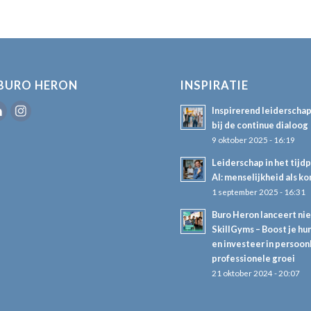
BURO HERON
INSPIRATIE
Inspirerend leiderscha
bij de continue dialoog
9 oktober 2025 - 16:19
Leiderschap in het tijd
AI: menselijkheid als k
1 september 2025 - 16:31
Buro Heron lanceert ni
SkillGyms – Boost je hum
en investeer in persoon
professionele groei
21 oktober 2024 - 20:07