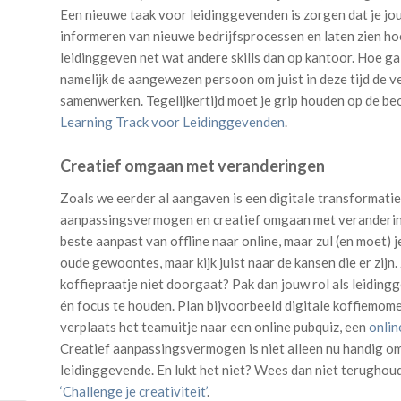
Een nieuwe taak voor leidinggevenden is zorgen dat je jo
informeren van nieuwe bedrijfsprocessen en laten zien ho
leidinggeven net wat andere skills dan op kantoor. Hoe ga 
namelijk de aangewezen persoon om juist in deze tijd de v
samenwerken. Tegelijkertijd moet je grip houden op de be
Learning Track voor Leidinggevenden
.
Creatief omgaan met veranderingen
Zoals we eerder al aangaven is een digitale transformatie
aanpassingsvermogen en creatief omgaan met veranderingen.
beste aanpast van offline naar online, maar zul (en moet) j
oude gewoontes, maar kijk juist naar de kansen die er zijn
koffiepraatje niet doorgaat? Pak dan jouw rol als leiding
én focus te houden. Plan bijvoorbeeld digitale koffiemomen
verplaats het teamuitje naar een online pubquiz, een
onlin
Creatief aanpassingsvermogen is niet alleen nu handig om t
leidinggevende. En lukt het niet? Wees dan niet terughou
‘Challenge je creativiteit’
.