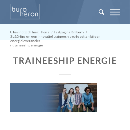
U bevindt zich hier:
Home
/
Testpagina Kimberly
/
3 L&D-tips om een innovatief traineeship op te zetten bij een
energieleverancier
/
traineeship energie
TRAINEESHIP ENERGIE