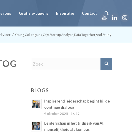
Herons
Gratis e-papers
Inspiratie
Contact
rkvloer
/
Young,Colleagues,Of,A,Startup,Analyze,Data,Together,And,Study
,TOGETHER,AND,STUDY
BLOGS
Inspirerend leiderschap begint bij de
continue dialoog
9 oktober 2025 - 16:19
Leiderschap in het tijdperk van AI:
menselijkheid als kompas