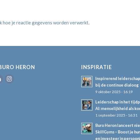
jk hoe je reactie gegevens worden verwerkt
.
BURO HERON
INSPIRATIE
Inspirerend leiderscha
bij de continue dialoog
9 oktober 2025 - 16:19
Leiderschap in het tijd
AI: menselijkheid als k
1 september 2025 - 16:31
Buro Heron lanceert ni
SkillGyms – Boost je hum
en investeer in persoon