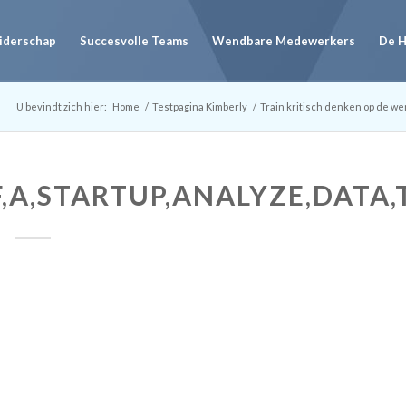
eiderschap
Succesvolle Teams
Wendbare Medewerkers
De 
U bevindt zich hier:
Home
/
Testpagina Kimberly
/
Train kritisch denken op de we
,A,STARTUP,ANALYZE,DATA