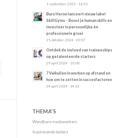
1 september 2025 - 16:31
Buro Heron lanceert nieuw label
SkillGyms – Boost je human skills en
investeer in persoonlijke én
professionele groei
21 oktober 2024 - 20:07
Ontdek de invloed van traineeships
op getalenteerde starters
29 april 2024 - 10:08
7 Valkuilen in werken op afstand en
hoe om te zetten in succesfactoren
24 april 2024 - 14:32
THEMA’S
Wendbare medewerkers
Inspirerende leiders