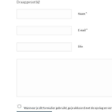
Draag gerust bij!
*
Naam
*
E-mail
Site
Wanneer je dit formulier gebruikt, ga je akkoord met de opslag en v