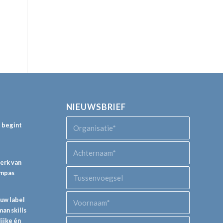
NIEUWSBRIEF
p begint
perk van
ompas
euw label
an skills
lijke én