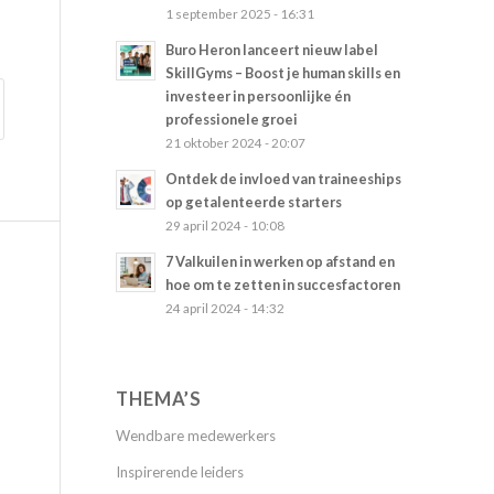
1 september 2025 - 16:31
Buro Heron lanceert nieuw label
SkillGyms – Boost je human skills en
investeer in persoonlijke én
professionele groei
21 oktober 2024 - 20:07
Ontdek de invloed van traineeships
op getalenteerde starters
29 april 2024 - 10:08
7 Valkuilen in werken op afstand en
hoe om te zetten in succesfactoren
24 april 2024 - 14:32
THEMA’S
Wendbare medewerkers
Inspirerende leiders