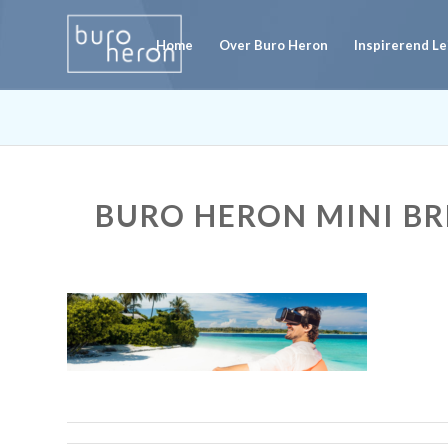
Home
Over Buro Heron
Inspirerend L
BURO HERON MINI B