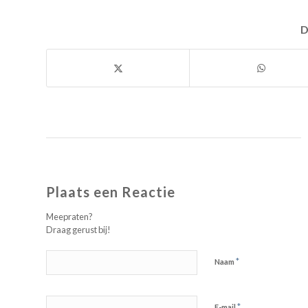
D
Plaats een Reactie
Meepraten?
Draag gerust bij!
*
Naam
*
E-mail