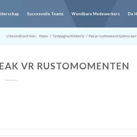
eiderschap
Succesvolle Teams
Wendbare Medewerkers
De 
U bevindt zich hier:
Home
/
Testpagina Kimberly
/
Pak je rustmoment tijdens wer
REAK VR RUSTOMOMENTEN