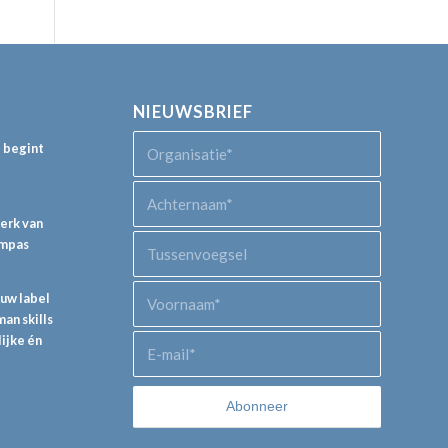
NIEUWSBRIEF
p begint
perk van
ompas
euw label
an skills
lijke én