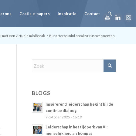
Herons
Gratis e-papers
Inspiratie
Contact
k met een virtuele minibreak
/
Buro Heron mini break vr rustomomenten
BLOGS
Inspirerend leiderschap begint bij de
continue dialoog
9 oktober 2025 - 16:19
Leiderschap in het tijdperk van AI:
menselijkheid als kompas