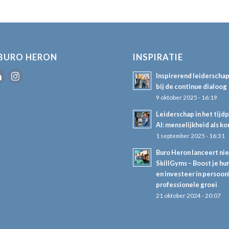
BURO HERON
INSPIRATIE
Inspirerend leiderscha
bij de continue dialoog
9 oktober 2025 - 16:19
Leiderschap in het tijd
AI: menselijkheid als k
1 september 2025 - 16:31
Buro Heron lanceert ni
SkillGyms – Boost je hum
en investeer in persoon
professionele groei
21 oktober 2024 - 20:07