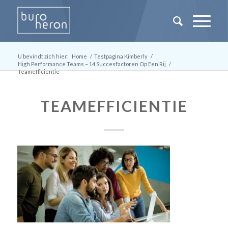
U bevindt zich hier:
Home
/
Testpagina Kimberly
/
High Performance Teams – 14 Succesfactoren Op Een Rij
/
Teamefficientie
TEAMEFFICIENTIE