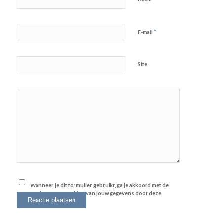
*
E-mail
Site
Wanneer je dit formulier gebruikt, ga je akkoord met de
opslag en verwerking van jouw gegevens door deze
website.
*