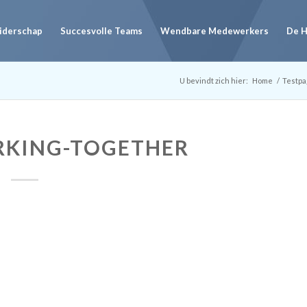
eiderschap
Succesvolle Teams
Wendbare Medewerkers
De 
U bevindt zich hier:
Home
/
Testpa
RKING-TOGETHER