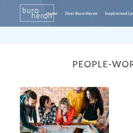
Home
Over Buro Heron
Inspirerend L
PEOPLE-WO