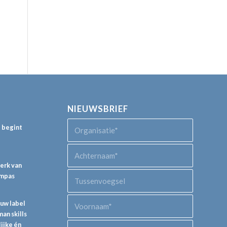
NIEUWSBRIEF
p begint
perk van
ompas
euw label
an skills
lijke én