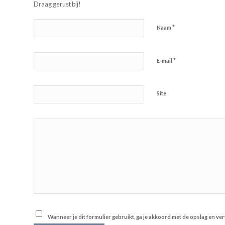
Draag gerust bij!
*
Naam
*
E-mail
Site
Wanneer je dit formulier gebruikt, ga je akkoord met de opslag en v