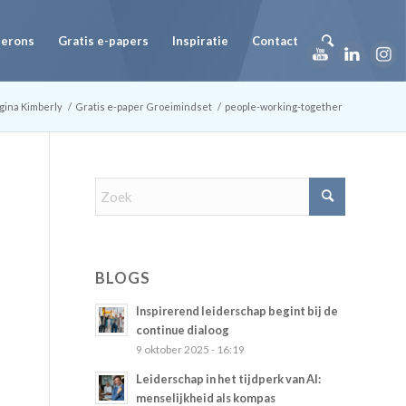
Herons
Gratis e-papers
Inspiratie
Contact
gina Kimberly
/
Gratis e-paper Groeimindset
/
people-working-together
BLOGS
Inspirerend leiderschap begint bij de
continue dialoog
9 oktober 2025 - 16:19
Leiderschap in het tijdperk van AI:
menselijkheid als kompas