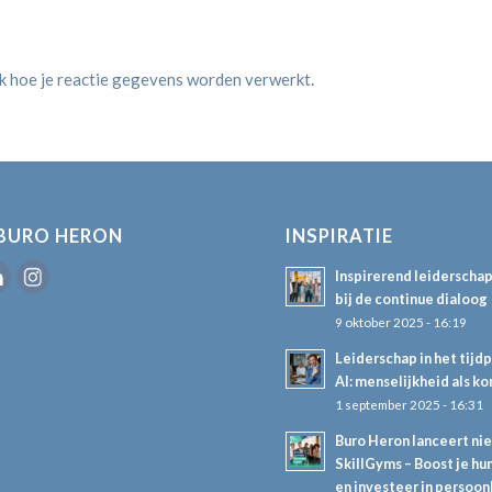
jk hoe je reactie gegevens worden verwerkt
.
BURO HERON
INSPIRATIE
Inspirerend leiderscha
bij de continue dialoog
9 oktober 2025 - 16:19
Leiderschap in het tijd
AI: menselijkheid als k
1 september 2025 - 16:31
Buro Heron lanceert ni
SkillGyms – Boost je hum
en investeer in persoon