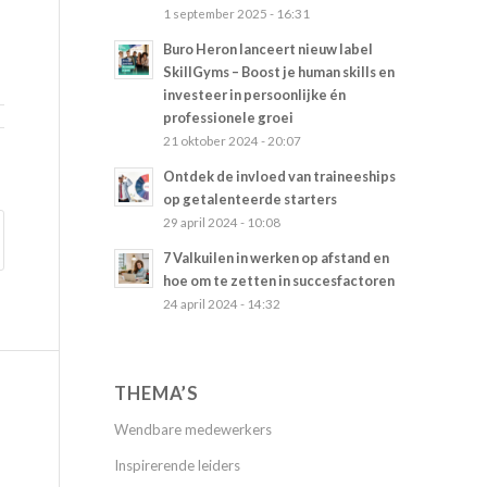
1 september 2025 - 16:31
Buro Heron lanceert nieuw label
SkillGyms – Boost je human skills en
investeer in persoonlijke én
professionele groei
21 oktober 2024 - 20:07
Ontdek de invloed van traineeships
op getalenteerde starters
29 april 2024 - 10:08
7 Valkuilen in werken op afstand en
hoe om te zetten in succesfactoren
24 april 2024 - 14:32
THEMA’S
Wendbare medewerkers
Inspirerende leiders