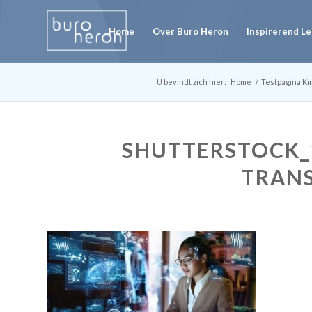
Home
Over Buro Heron
Inspirerend L
U bevindt zich hier:
Home
/
Testpagina Ki
SHUTTERSTOCK_1
TRAN