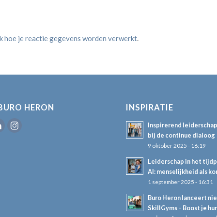
jk hoe je reactie gegevens worden verwerkt
.
BURO HERON
INSPIRATIE
Inspirerend leiderscha
bij de continue dialoog
9 oktober 2025 - 16:19
Leiderschap in het tijd
AI: menselijkheid als k
1 september 2025 - 16:31
Buro Heron lanceert ni
SkillGyms – Boost je hum