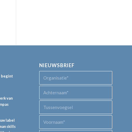
NIEUWSBRIEF
p begint
perk van
ompas
euw label
an skills