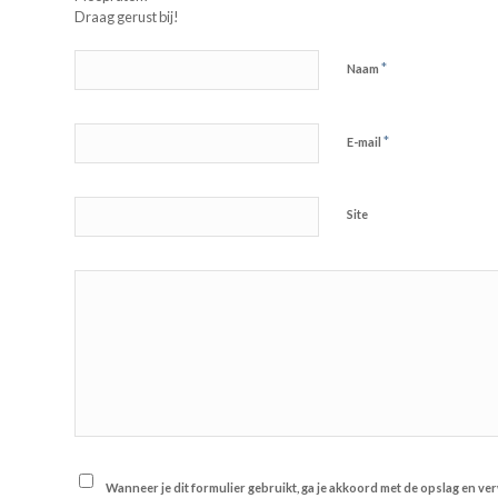
Draag gerust bij!
*
Naam
*
E-mail
Site
Wanneer je dit formulier gebruikt, ga je akkoord met de opslag en v