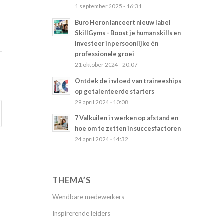
1 september 2025 - 16:31
Buro Heron lanceert nieuw label
SkillGyms – Boost je human skills en
investeer in persoonlijke én
professionele groei
21 oktober 2024 - 20:07
Ontdek de invloed van traineeships
op getalenteerde starters
29 april 2024 - 10:08
7 Valkuilen in werken op afstand en
hoe om te zetten in succesfactoren
24 april 2024 - 14:32
THEMA’S
Wendbare medewerkers
Inspirerende leiders