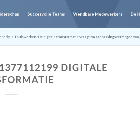
eiderschap
Succesvolle Teams
Wendbare Medewerkers
De 
mberly
/
Thuiswerken? De digitale transformatie vraagt om aanpassingsvermogen van 
377112199 DIGITALE
SFORMATIE