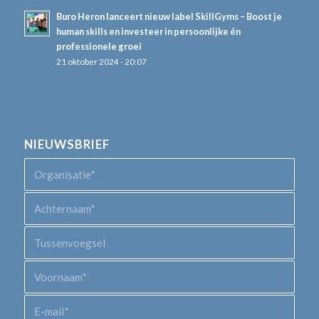
Buro Heron lanceert nieuw label SkillGyms – Boost je
human skills en investeer in persoonlijke én
professionele groei
21 oktober 2024 - 20:07
NIEUWSBRIEF