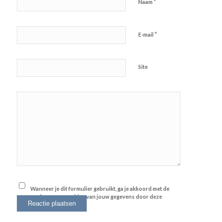
*
Naam
*
E-mail
Site
Wanneer je dit formulier gebruikt, ga je akkoord met de
opslag en verwerking van jouw gegevens door deze
website.
*