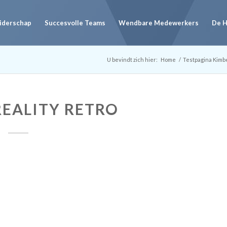
eiderschap
Succesvolle Teams
Wendbare Medewerkers
De 
U bevindt zich hier:
Home
/
Testpagina Kimb
REALITY RETRO