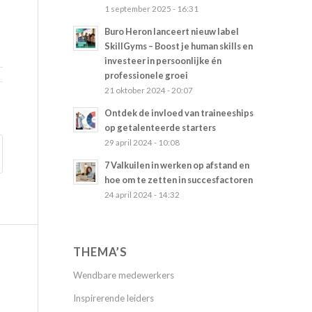
1 september 2025 - 16:31
Buro Heron lanceert nieuw label
SkillGyms – Boost je human skills en
investeer in persoonlijke én
professionele groei
21 oktober 2024 - 20:07
Ontdek de invloed van traineeships
op getalenteerde starters
29 april 2024 - 10:08
7 Valkuilen in werken op afstand en
hoe om te zetten in succesfactoren
24 april 2024 - 14:32
THEMA’S
Wendbare medewerkers
Inspirerende leiders