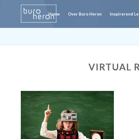
Home
Over Buro Heron
Inspirerend L
VIRTUAL 