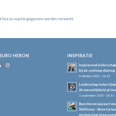
jk hoe je reactie gegevens worden verwerkt
.
BURO HERON
INSPIRATIE
Inspirerend leiderscha
bij de continue dialoog
9 oktober 2025 - 16:19
Leiderschap in het tijd
AI: menselijkheid als k
1 september 2025 - 16:31
Buro Heron lanceert ni
SkillGyms – Boost je hum
en investeer in persoon