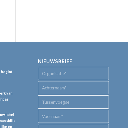
NIEUWSBRIEF
p begint
perk van
ompas
euw label
an skills
lijke én