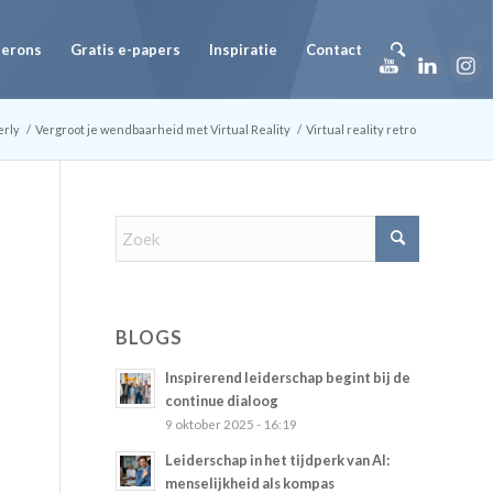
Herons
Gratis e-papers
Inspiratie
Contact
erly
/
Vergroot je wendbaarheid met Virtual Reality
/
Virtual reality retro
BLOGS
Inspirerend leiderschap begint bij de
continue dialoog
9 oktober 2025 - 16:19
Leiderschap in het tijdperk van AI:
menselijkheid als kompas