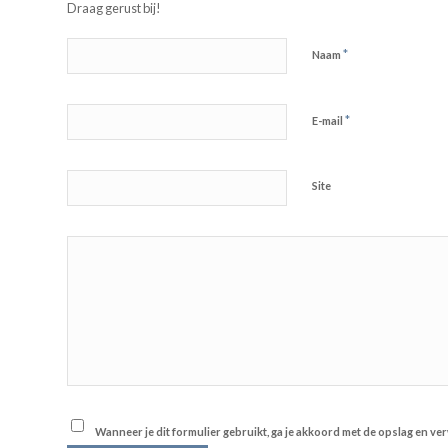
Draag gerust bij!
*
Naam
*
E-mail
Site
Wanneer je dit formulier gebruikt, ga je akkoord met de opslag en v