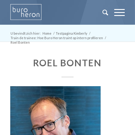
U bevindt zich hier:
Home
/
Testpagina Kimberly
/
Train de trainee: Hoe Buro Heron traint op intern profileren
/
Roel Bonten
ROEL BONTEN