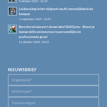
9 oktober 2025 - 16:19
Leiderschap in het tijdperk van AI: menselijkheid als
kompas
1 september 2025 - 16:31
Buro Heron lanceert nieuw label SkillGyms – Boost je
human skills en investeer in persoonlijke én
professionele groei
21 oktober 2024 - 20:07
NIEUWSBRIEF