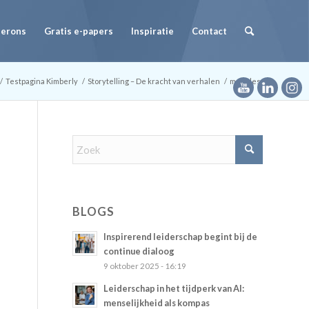
Herons
Gratis e-papers
Inspiratie
Contact
/
Testpagina Kimberly
/
Storytelling – De kracht van verhalen
/
modules
BLOGS
Inspirerend leiderschap begint bij de
continue dialoog
9 oktober 2025 - 16:19
Leiderschap in het tijdperk van AI:
menselijkheid als kompas