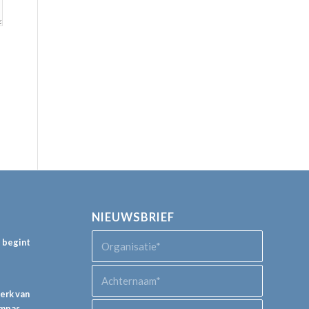
NIEUWSBRIEF
p begint
perk van
ompas