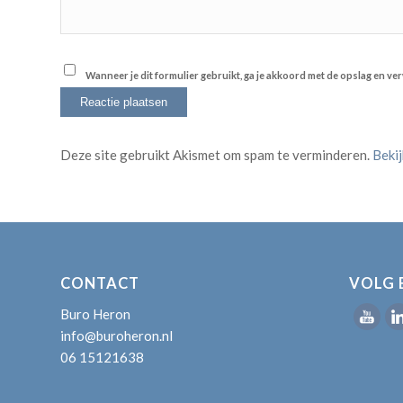
Wanneer je dit formulier gebruikt, ga je akkoord met de opslag en v
Deze site gebruikt Akismet om spam te verminderen.
Beki
CONTACT
VOLG 
Buro Heron
info@buroheron.nl
06 15121638