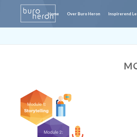
Home
Over Buro Heron
Inspirerend L
M