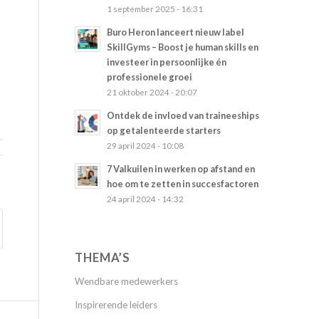
1 september 2025 - 16:31
Buro Heron lanceert nieuw label
SkillGyms – Boost je human skills en
investeer in persoonlijke én
professionele groei
21 oktober 2024 - 20:07
Ontdek de invloed van traineeships
op getalenteerde starters
29 april 2024 - 10:08
7 Valkuilen in werken op afstand en
hoe om te zetten in succesfactoren
24 april 2024 - 14:32
THEMA’S
Wendbare medewerkers
Inspirerende leiders