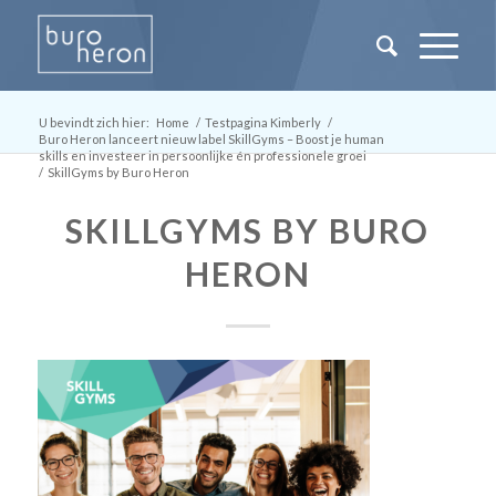
U bevindt zich hier:
Home
/
Testpagina Kimberly
/
Buro Heron lanceert nieuw label SkillGyms – Boost je human
skills en investeer in persoonlijke én professionele groei
/
SkillGyms by Buro Heron
SKILLGYMS BY BURO
HERON