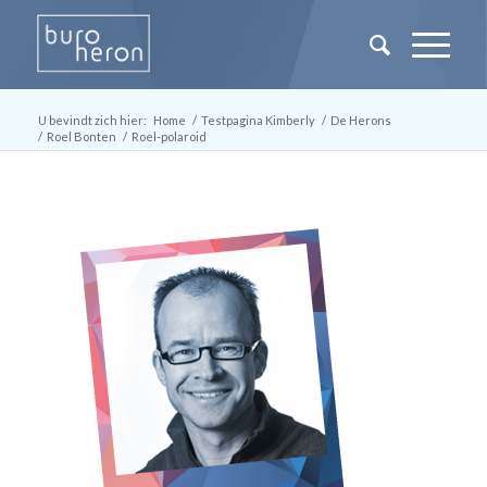
U bevindt zich hier:
Home
/
Testpagina Kimberly
/
De Herons
/
Roel Bonten
/
Roel-polaroid