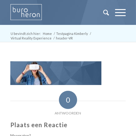
U bevindt zich hier:
Home
/
Testpagina Kimberly
/
Virtual Reality Experience
/
header-VR
0
ANTWOORDEN
Plaats een Reactie
Meepraten?