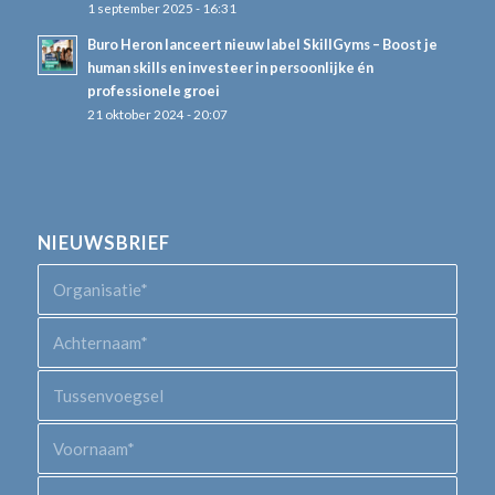
1 september 2025 - 16:31
Buro Heron lanceert nieuw label SkillGyms – Boost je
human skills en investeer in persoonlijke én
professionele groei
21 oktober 2024 - 20:07
NIEUWSBRIEF