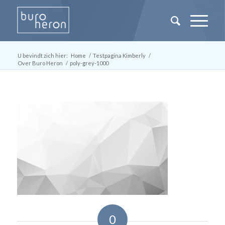
U bevindt zich hier:
Home
/
Testpagina Kimberly
/
Over Buro Heron
/
poly-grey-1000
0