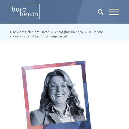
U bevindt zich hier:
Home
/
Testpagina Kimberly
/
De Herons
/
Paul van der Meer
/
mirjam-polaroid