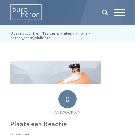
U bevindt zich hier:
Testpagina Kimberly
/
Home
/
header_heron_minibreak
0
ANTWOORDEN
Plaats een Reactie
Meepraten?