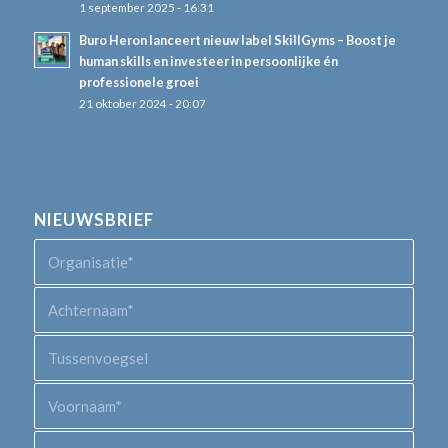
1 september 2025 - 16:31
Buro Heron lanceert nieuw label SkillGyms – Boost je
human skills en investeer in persoonlijke én
professionele groei
21 oktober 2024 - 20:07
NIEUWSBRIEF