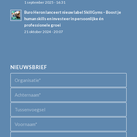
1 september 2025 - 16:31
Buro Heron lanceert nieuw label SkillGyms – Boost je
human skills en investeer in persoonlijke én
professionele groei
21 oktober 2024 - 20:07
NIEUWSBRIEF