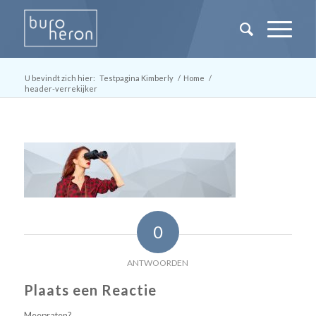
U bevindt zich hier:
Testpagina Kimberly
/
Home
/
header-verrekijker
0
ANTWOORDEN
Plaats een Reactie
Meepraten?