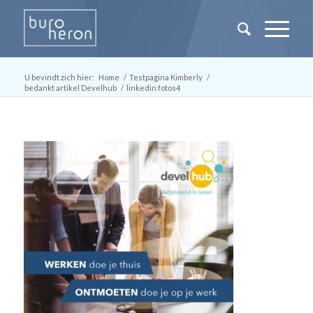
U bevindt zich hier:
Home
/
Testpagina Kimberly
/
bedankt artikel Develhub
/
linkedin fotos4