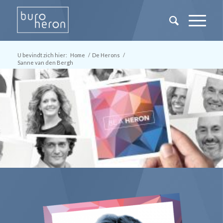
U bevindt zich hier:
Home
/
De Herons
/
Sanne van den Bergh